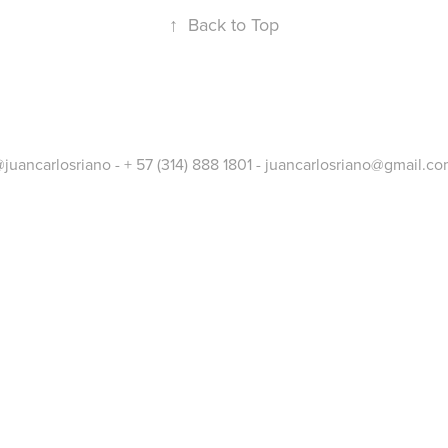
↑
Back to Top
juancarlosriano - + 57 (314) 888 1801 - juancarlosriano@gmail.c